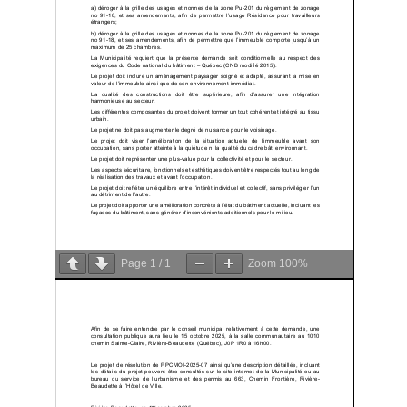
Page
1
/
1
Zoom
100%