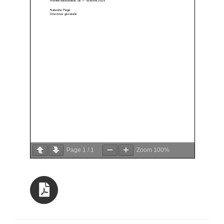
Page
1
/
1
Zoom
100%