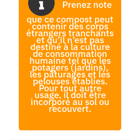
Prenez note
que ce compost peut
contenir des corps
étrangers tranchants
et qu’il n’est pas
destiné à la culture
de consommation
humaine tel que les
potagers (jardins),
les pâturages et les
pelouses établies.
Pour tout autre
usage, il doit être
incorporé au sol ou
recouvert.